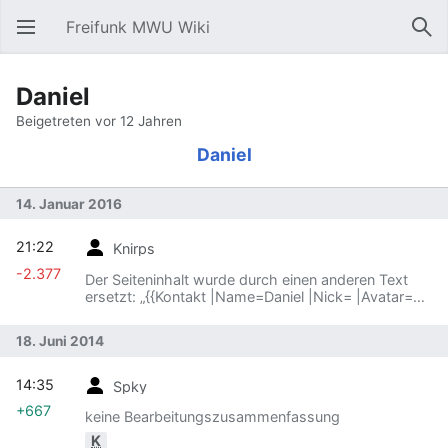
Freifunk MWU Wiki
Hauptmenü öffnen
Suc
Daniel
Beigetreten vor 12 Jahren
Daniel
14. Januar 2016
21:22
Knirps
-2.377
Der Seiteninhalt wurde durch einen anderen Text
ersetzt: „{{Kontakt |Name=Daniel |Nick= |Avatar=
|Strasse= |PLZ= |Ort= |Festnetz= |Handy= |Email=
|GPG= |Jabber= |Twitter= |Fachgebiete= |Aufg…“
18. Juni 2014
14:35
Spky
+667
keine Bearbeitungszusammenfassung
K