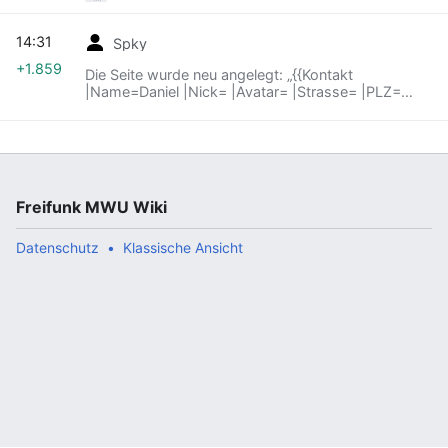
14:31
Spky
+1.859
Die Seite wurde neu angelegt: „{{Kontakt
|Name=Daniel |Nick= |Avatar= |Strasse= |PLZ=
|Ort= |Festnetz= |Handy= |Email= |GPG= |Jabber=
|Twitter= |Fachgebiete= |Aufgaben= |Links= |}}
{{Node …“
Freifunk MWU Wiki
Datenschutz
Klassische Ansicht