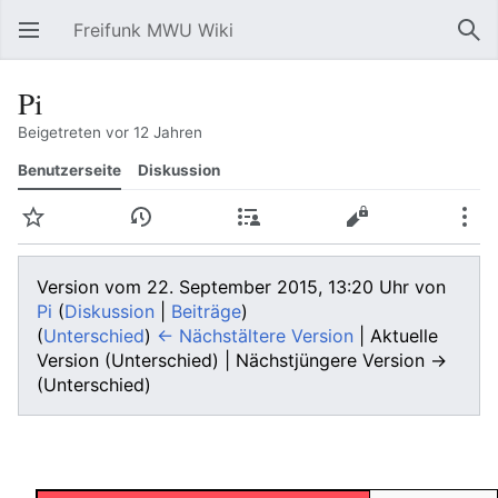
Freifunk MWU Wiki
Hauptmenü öffnen
Suc
Pi
Beigetreten vor 12 Jahren
Benutzerseite
Diskussion
Beobachten
Versionsgeschichte
Beiträge
Bearbeiten
Mehr
Version vom 22. September 2015, 13:20 Uhr von
Pi
(
Diskussion
|
Beiträge
)
(
Unterschied
)
← Nächstältere Version
| Aktuelle
Version (Unterschied) | Nächstjüngere Version →
(Unterschied)