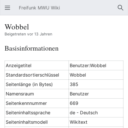
Freifunk MWU Wiki
Hauptmenü öffnen
Suc
Wobbel
Beigetreten vor 13 Jahren
Basisinformationen
Anzeigetitel
Benutzer:Wobbel
Standardsortierschlüssel
Wobbel
Seitenlänge (in Bytes)
385
Namensraum
Benutzer
Seitenkennnummer
669
Seiteninhaltssprache
de - Deutsch
Seiteninhaltsmodell
Wikitext