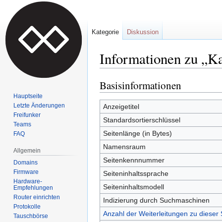
Kategorie
Diskussion
Informationen zu „K
Basisinformationen
Zur
Zur
Navigation
Suche
Hauptseite
springen
springen
Letzte Änderungen
Anzeigetitel
Freifunker
Standardsortierschlüssel
Teams
Seitenlänge (in Bytes)
FAQ
Namensraum
Allgemein
Seitenkennnummer
Domains
Firmware
Seiteninhaltssprache
Hardware-
Seiteninhaltsmodell
Empfehlungen
Router einrichten
Indizierung durch Suchmaschinen
Protokolle
Anzahl der Weiterleitungen zu dieser 
Tauschbörse