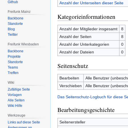
Github
Anzahl der Unterseiten dieser Seite
Freifunk Mainz
Kategorieinformationen
Backbone
Standorte
Anzahl der Mitglieder insgesamt
8
Blog
Twitter
Anzahl der Seiten
8
Anzahl der Unterkategorien
0
Freifunk Wiesbaden
Backbone
Anzahl der Dateien
0
Projekte
Standorte
Seitenschutz
Teams
Treffen
Bearbeiten
Alle Benutzer (unbesch
Wiki
Verschieben
Alle Benutzer (unbesch
Zufällige Seite
Vorlagen
Das Seitenschutz-Logbuch für diese S
Alle Seiten
Wiki Hilfe
Bearbeitungsgeschichte
Werkzeuge
Seitenersteller
Links auf diese Seite
Änderungen an