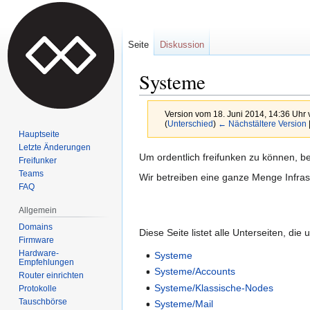
Seite
Diskussion
Systeme
Version vom 18. Juni 2014, 14:36 Uhr
(
Unterschied
)
← Nächstältere Version
Hauptseite
Letzte Änderungen
Zur
Zur
Um ordentlich freifunken zu können, be
Freifunker
Navigation
Suche
Teams
Wir betreiben eine ganze Menge Infrast
springen
springen
FAQ
Allgemein
Domains
Diese Seite listet alle Unterseiten, die
Firmware
Hardware-
Systeme
Empfehlungen
Systeme/Accounts
Router einrichten
Systeme/Klassische-Nodes
Protokolle
Tauschbörse
Systeme/Mail