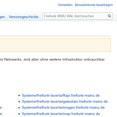
Anmelden
Benutzerkonto beantragen
Suche
igen
Versionsgeschichte
es Netzwerks, sind aber ohne weitere Infrastruktur unbrauchbar.
Systeme/freifunk-lacerta/ffapi.freifunk-mainz.de
Systeme/freifunk-lacerta/gatestats.freifunk-mainz.de
de
Systeme/freifunk-lacerta/images.freifunk-mainz.de
de
Systeme/freifunk-lacerta/map.freifunk-mainz.de