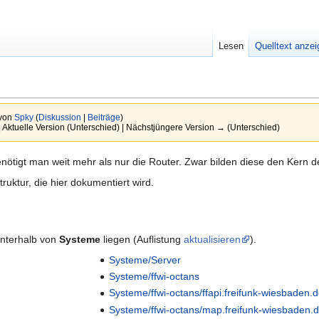
Lesen
Quelltext anze
 von
Spky
(
Diskussion
|
Beiträge
)
| Aktuelle Version (Unterschied) | Nächstjüngere Version → (Unterschied)
nötigt man weit mehr als nur die Router. Zwar bilden diese den Kern d
ruktur, die hier dokumentiert wird.
 unterhalb von
Systeme
liegen (Auflistung
aktualisieren
).
Systeme/Server
Systeme/ffwi-octans
Systeme/ffwi-octans/ffapi.freifunk-wiesbaden.
Systeme/ffwi-octans/map.freifunk-wiesbaden.