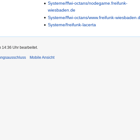
Systeme/ffwi-octans/nodegame.freifunk-
wiesbaden.de
Systeme/ffwi-octans/www.freifunk-wiesbaden.
Systeme/freifunk-lacerta
 14:36 Uhr bearbeitet.
ungsausschluss
Mobile Ansicht