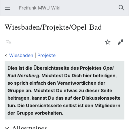
Freifunk MWU Wiki
Hauptmenü öffnen
Suc
Wiesbaden/Projekte/Opel-Bad
Sprache
Beobachten
Bearbeiten
<
Wiesbaden
‎ |
Projekte
Dies ist die Übersichtsseite des Projektes
Opel
Bad Neroberg
. Möchtest Du Dich hier beteiligen,
so sprich einfach den Verantwortlichen der
Gruppe an. Möchtest Du etwas zu dieser Seite
beitragen, kannst Du das auf der Diskussionsseite
tun. Die Übersichtsseite selbst ist den Mitgliedern
der Gruppe vorbehalten.
Allgemeines