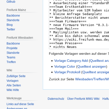
Github
Freifunk Mainz
Backbone
Standorte
Blog
Twitter
Freifunk Wiesbaden
Backbone
Projekte
Standorte
Folgende Vorlagen werden auf dieser 
Teams
Vorlage:Category Add
(
Quelltext a
Treffen
Vorlage:Color
(
Quelltext anzeigen
)
Wiki
Vorlage:Protokoll
(
Quelltext anzeig
Zufällige Seite
Zurück zur Seite
Wiesbaden/Treffen/WI
Vorlagen
Alle Seiten
Wiki Hilfe
Werkzeuge
Datenschutz
Über Freifunk MWU Wiki
Haft
Links auf diese Seite
Änderungen an