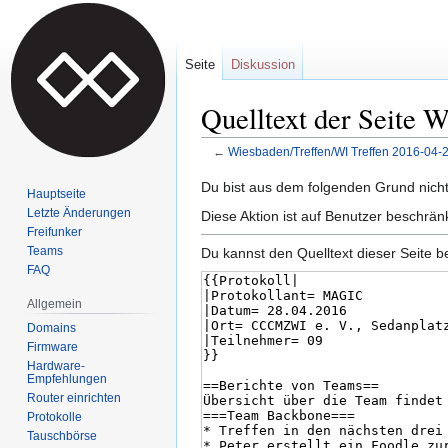
Seite
Diskussion
Quelltext der Seite 
←
Wiesbaden/Treffen/WI Treffen 2016-04-
Zur
Zur
Du bist aus dem folgenden Grund nicht 
Hauptseite
Navigation
Suche
Letzte Änderungen
Diese Aktion ist auf Benutzer beschrän
springen
springen
Freifunker
Teams
Du kannst den Quelltext dieser Seite b
FAQ
Allgemein
Domains
Firmware
Hardware-
Empfehlungen
Router einrichten
Protokolle
Tauschbörse