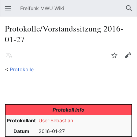
Freifunk MWU Wiki
Hauptmenü öffnen
Suc
Protokolle/Vorstandssitzung 2016-
01-27
Sprache
Beobachten
Bearbeiten
<
Protokolle
Protokoll Info
Protokollant
User:Sebastian
Datum
2016-01-27