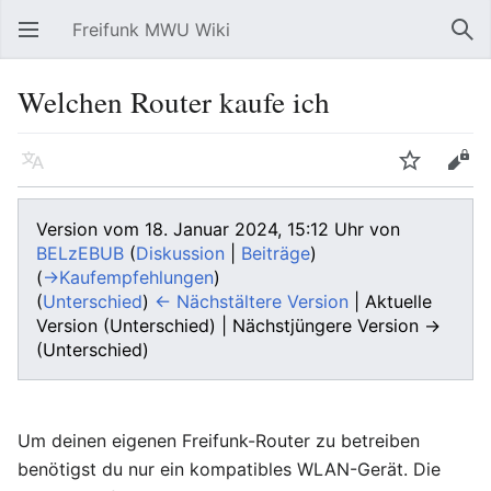
Freifunk MWU Wiki
Hauptmenü öffnen
Suc
Welchen Router kaufe ich
Sprache
Beobachten
Bearbeiten
Version vom 18. Januar 2024, 15:12 Uhr von
BELzEBUB
(
Diskussion
|
Beiträge
)
(
→‎Kaufempfehlungen
)
(
Unterschied
)
← Nächstältere Version
| Aktuelle
Version (Unterschied) | Nächstjüngere Version →
(Unterschied)
Um deinen eigenen Freifunk-Router zu betreiben
benötigst du nur ein kompatibles WLAN-Gerät. Die