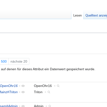
Lesen
Quelltext anze
500
nächste 20
auf denen für dieses Attribut ein Datenwert gespeichert wurde.
#OpenOhr16
+
OpenOhr16
+
Mainz#Triton
+
Triton
+
Team#Admin
+
Admin
+