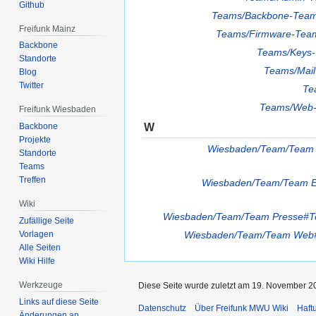
Github
Teams/Backbone-Tea
Freifunk Mainz
Teams/Firmware-Tea
Backbone
Teams/Keys
Standorte
Teams/Mail
Blog
Twitter
Te
Teams/Web
Freifunk Wiesbaden
W
Backbone
Projekte
Wiesbaden/Team/Team
Standorte
Teams
Treffen
Wiesbaden/Team/Team E
Wiki
Wiesbaden/Team/Team Presse#T
Zufällige Seite
Wiesbaden/Team/Team We
Vorlagen
Alle Seiten
Wiki Hilfe
Werkzeuge
Diese Seite wurde zuletzt am 19. November 2
Links auf diese Seite
Datenschutz
Über Freifunk MWU Wiki
Haft
Änderungen an