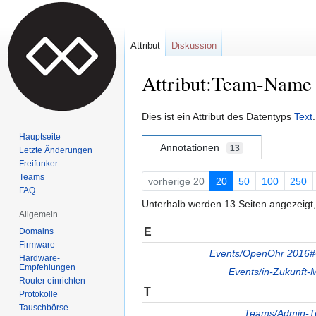
Attribut
Diskussion
Attribut:Team-Name
Zur
Zur
Dies ist ein Attribut des Datentyps
Text
.
Navigation
Suche
Hauptseite
springen
springen
Annotationen
13
Letzte Änderungen
Freifunker
Teams
vorherige 20
20
50
100
250
FAQ
Unterhalb werden 13 Seiten angezeigt, 
Allgemein
E
Domains
Firmware
Events/OpenOhr 2016
Hardware-
Empfehlungen
Events/in-Zukunft-
Router einrichten
T
Protokolle
Tauschbörse
Teams/Admin-