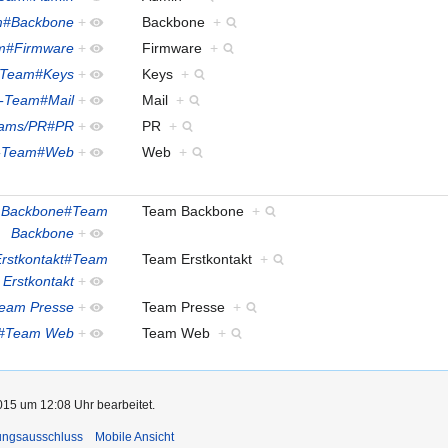
m#Backbone
+
Backbone
+
m#Firmware
+
Firmware
+
-Team#Keys
+
Keys
+
-Team#Mail
+
Mail
+
ams/PR#PR
+
PR
+
-Team#Web
+
Web
+
 Backbone#Team
Team Backbone
+
Backbone
+
rstkontakt#Team
Team Erstkontakt
+
Erstkontakt
+
eam Presse
+
Team Presse
+
b#Team Web
+
Team Web
+
015 um 12:08 Uhr bearbeitet.
ungsausschluss
Mobile Ansicht