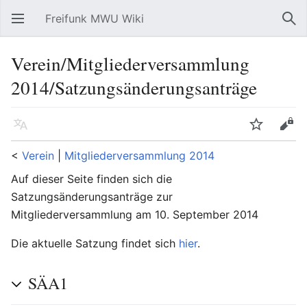
Freifunk MWU Wiki
Hauptmenü öffnen
Suc
Verein/Mitgliederversammlung
2014/Satzungsänderungsanträge
Sprache
Beobachten
Bearbeiten
<
Verein
‎ |
Mitgliederversammlung 2014
Auf dieser Seite finden sich die
Satzungsänderungsanträge zur
Mitgliederversammlung am 10. September 2014
Die aktuelle Satzung findet sich
hier
.
SÄA1