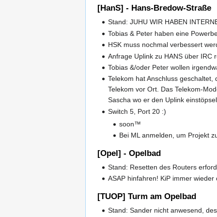
[HanS] - Hans-Bredow-Straße
Stand: JUHU WIR HABEN INTERN
Tobias & Peter haben eine Powerb
HSK muss nochmal verbessert werde
Anfrage Uplink zu HANS über IRC
Tobias &/oder Peter wollen irgen
Telekom hat Anschluss geschaltet, 
Telekom vor Ort. Das Telekom-Modem
Sascha wo er den Uplink einstöpse
Switch 5, Port 20 :)
soon™
Bei ML anmelden, um Projekt z
[Opel] - Opelbad
Stand: Resetten des Routers erford
ASAP hinfahren! KiP immer wieder 
[TUOP] Turm am Opelbad
Stand: Sander nicht anwesend, des