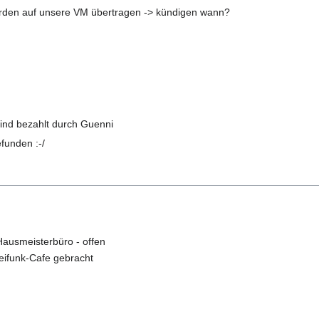
rden auf unsere VM übertragen -> kündigen wann?
nd bezahlt durch Guenni
funden :-/
ausmeisterbüro - offen
eifunk-Cafe gebracht