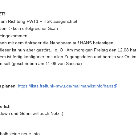
ET!
eam Richtung FWT1 + HSK ausgerichtet
n -> kein erfolgreicher Scan
 reingekommen
dwann mit dem Anfrager die Nanobeam auf HANS befestigen
dieser ist nun aber gestört... o_O . Am morgigen Freitag den 12.08 ha
 ist fertig konfiguriert mit allen Zugangsdaten und bereits vor Ort im
ln soll (geschrieben am 11.08 von Sascha)
u planen:
https://lists.freifunk-mwu.de/mailman/listinfo/hans
erlich
down und Günni will auch Netz :)
halb keine neue Info