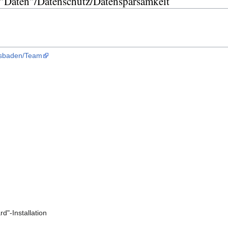
"Daten"/Datenschutz/Datensparsamkeit
iesbaden/Team
d"-Installation