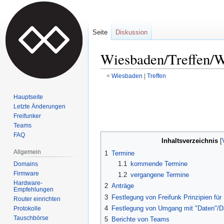
Seite
Diskussion
Wiesbaden/Treffen/W
<
Wiesbaden
‎ |
Treffen
Zur
Zur
Hauptseite
Navigation
Suche
Letzte Änderungen
springen
springen
Freifunker
Teams
FAQ
Inhaltsverzeichnis
Allgemein
1
Termine
1.1
kommende Termine
Domains
Firmware
1.2
vergangene Termine
Hardware-
2
Anträge
Empfehlungen
3
Festlegung von Freifunk Prinzipien fü
Router einrichten
4
Festlegung von Umgang mit "Daten"/D
Protokolle
Tauschbörse
5
Berichte von Teams