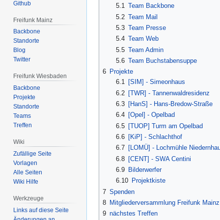
Github
5.1
Team Backbone
5.2
Team Mail
Freifunk Mainz
5.3
Team Presse
Backbone
5.4
Team Web
Standorte
5.5
Team Admin
Blog
Twitter
5.6
Team Buchstabensuppe
6
Projekte
Freifunk Wiesbaden
6.1
[SIM] - Simeonhaus
Backbone
6.2
[TWR] - Tannenwaldresidenz
Projekte
6.3
[HanS] - Hans-Bredow-Straße
Standorte
6.4
[Opel] - Opelbad
Teams
Treffen
6.5
[TUOP] Turm am Opelbad
6.6
[KiP] - Schlachthof
Wiki
6.7
[LOMÜ] - Lochmühle Niedernha
Zufällige Seite
6.8
[CENT] - SWA Centini
Vorlagen
6.9
Bilderwerfer
Alle Seiten
6.10
Projektkiste
Wiki Hilfe
7
Spenden
Werkzeuge
8
Mitgliederversammlung Freifunk Mainz
Links auf diese Seite
9
nächstes Treffen
Änderungen an