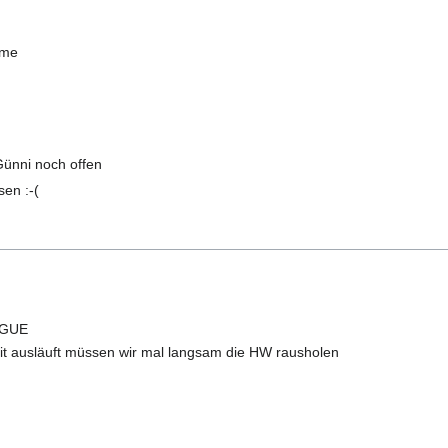
eme
ünni noch offen
en :-(
 /GUE
t ausläuft müssen wir mal langsam die HW rausholen