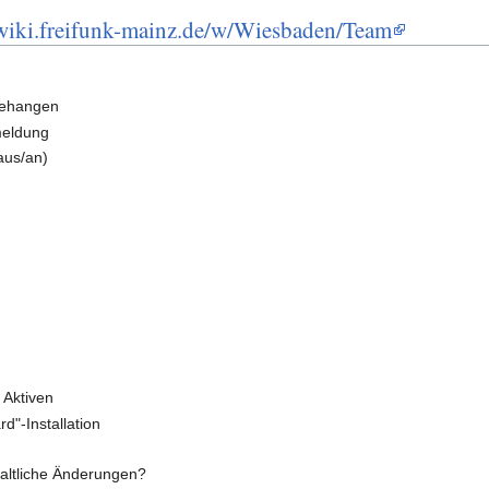
/wiki.freifunk-mainz.de/w/Wiesbaden/Team
gehangen
meldung
aus/an)
 Aktiven
d"-Installation
haltliche Änderungen?