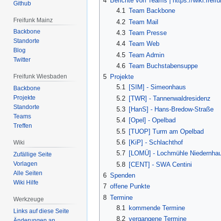
4
Berichte von Teams | https://wiki.fre
Github
4.1
Team Backbone
Freifunk Mainz
4.2
Team Mail
Backbone
4.3
Team Presse
Standorte
4.4
Team Web
Blog
4.5
Team Admin
Twitter
4.6
Team Buchstabensuppe
5
Projekte
Freifunk Wiesbaden
5.1
[SIM] - Simeonhaus
Backbone
Projekte
5.2
[TWR] - Tannenwaldresidenz
Standorte
5.3
[HanS] - Hans-Bredow-Straße
Teams
5.4
[Opel] - Opelbad
Treffen
5.5
[TUOP] Turm am Opelbad
5.6
[KiP] - Schlachthof
Wiki
5.7
[LOMÜ] - Lochmühle Niedernha
Zufällige Seite
Vorlagen
5.8
[CENT] - SWA Centini
Alle Seiten
6
Spenden
Wiki Hilfe
7
offene Punkte
8
Termine
Werkzeuge
8.1
kommende Termine
Links auf diese Seite
8.2
vergangene Termine
Änderungen an