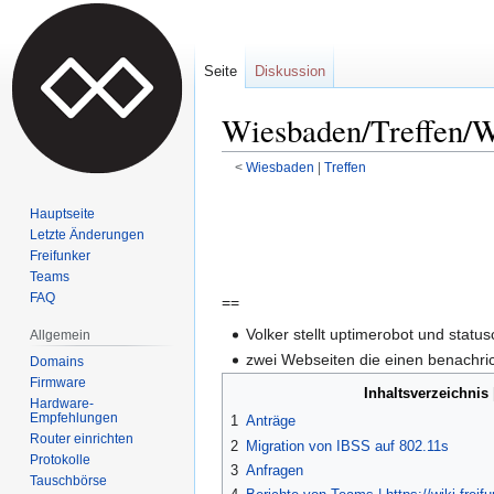
Seite
Diskussion
Wiesbaden/Treffen/W
<
Wiesbaden
‎ |
Treffen
Zur
Zur
Hauptseite
Navigation
Suche
Letzte Änderungen
springen
springen
Freifunker
Teams
FAQ
==
Volker stellt uptimerobot und statu
Allgemein
zwei Webseiten die einen benachric
Domains
Firmware
Inhaltsverzeichnis
Hardware-
Empfehlungen
1
Anträge
Router einrichten
2
Migration von IBSS auf 802.11s
Protokolle
3
Anfragen
Tauschbörse