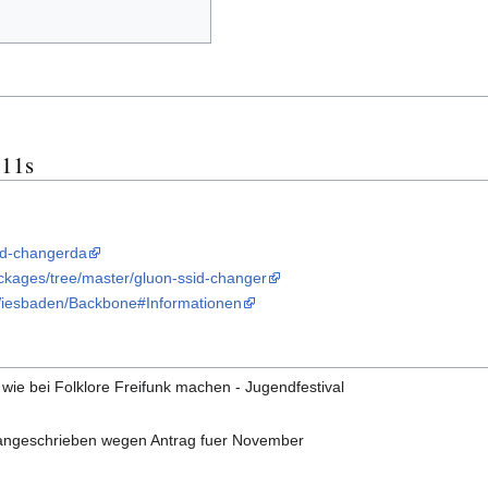
.11s
sid-changerda
ackages/tree/master/gluon-ssid-changer
/Wiesbaden/Backbone#Informationen
 wie bei Folklore Freifunk machen - Jugendfestival
s angeschrieben wegen Antrag fuer November